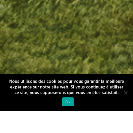
Nous utilisons des cookies pour vous garantir la meilleure
expérience sur notre site web. Si vous continuez à utiliser
ce site, nous supposerons que vous en êtes satisfait.
Ok
scroll
BUBBLE FOOT